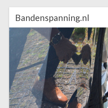
Skip
to
Bandenspanning.nl
content