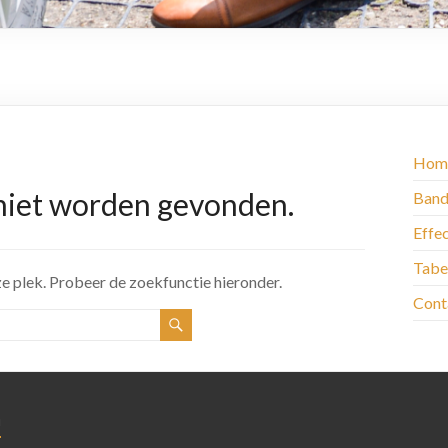
Hom
niet worden gevonden.
Band
Effec
Tabe
eze plek. Probeer de zoekfunctie hieronder.
Cont
n