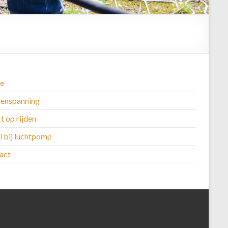
e
enspanning
t op rijden
l bij luchtpomp
act